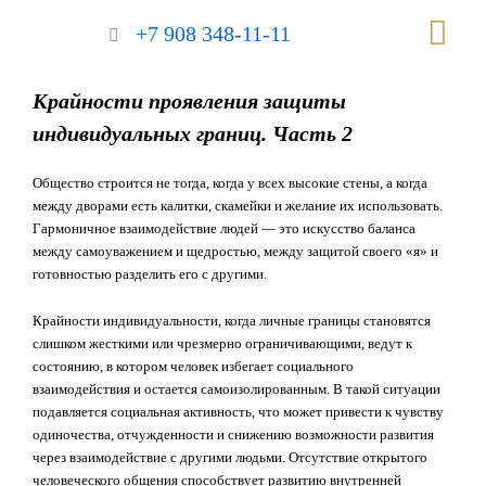
Перейти
Me
+7 908 348-11-11
к
содержимому
Крайности проявления защиты
индивидуальных границ. Часть 2
Общество строится не тогда, когда у всех высокие стены, а когда
между дворами есть калитки, скамейки и желание их использовать.
Гармоничное взаимодействие людей — это искусство баланса
между самоуважением и щедростью, между защитой своего «я» и
готовностью разделить его с другими.
Крайности индивидуальности, когда личные границы становятся
слишком жесткими или чрезмерно ограничивающими, ведут к
состоянию, в котором человек избегает социального
взаимодействия и остается самоизолированным. В такой ситуации
подавляется социальная активность, что может привести к чувству
одиночества, отчужденности и снижению возможности развития
через взаимодействие с другими людьми. Отсутствие открытого
человеческого общения способствует развитию внутренней