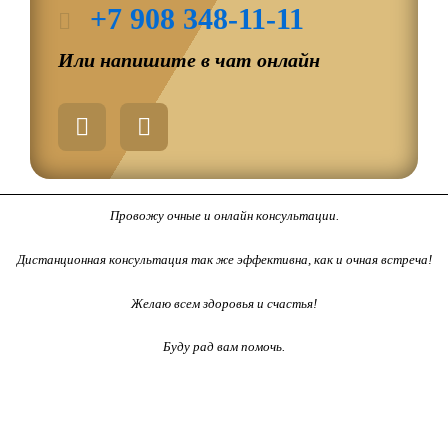
+7 908 348-11-11
Или напишите в чат онлайн
W
T
h
e
a
l
t
e
s
g
Провожу очные и онлайн консультации.
a
r
p
a
Дистанционная консультация так же эффективна, как и очная встреча!
p
m
-
Желаю всем здоровья и счастья!
p
Буду рад вам помочь.
l
a
n
e