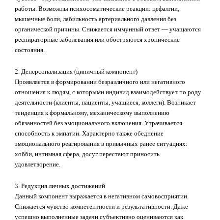
работы. Возможны психосоматические реакции: цефалгии,
мышечные боли, лабильность артериального давления без
органической причины. Снижается иммунный ответ — учащаются
респираторные заболевания или обостряются хронические
состояния.
2. Деперсонализация (циничный компонент)
Проявляется в формировании безразличного или негативного
отношения к людям, с которыми индивид взаимодействует по роду
деятельности (клиенты, пациенты, учащиеся, коллеги). Возникает
тенденция к формальному, механическому выполнению
обязанностей без эмоционального включения. Утрачивается
способность к эмпатии. Характерно также обеднение
эмоционального реагирования в привычных ранее ситуациях:
хобби, интимная сфера, досуг перестают приносить
удовлетворение.
3. Редукция личных достижений
Данный компонент выражается в негативном самовосприятии.
Снижается чувство компетентности и результативности. Даже
успешно выполненные задачи субъективно оцениваются как