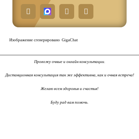
T
W
V
e
h
k
l
a
e
t
g
s
Изображение сгенерировано GigaChat
r
a
a
p
m
p
Провожу очные и онлайн консультации.
-
p
Дистанционная консультация так же эффективна, как и очная встреча!
l
a
Желаю всем здоровья и счастья!
n
e
Буду рад вам помочь.