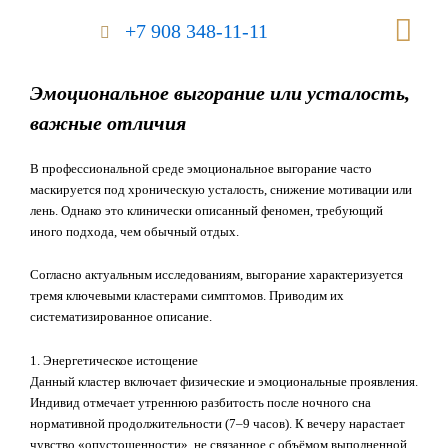
Перейти
Me
+7 908 348-11-11
к
содержимому
Эмоциональное выгорание или усталость,
важные отличия
В профессиональной среде эмоциональное выгорание часто
маскируется под хроническую усталость, снижение мотивации или
лень. Однако это клинически описанный феномен, требующий
иного подхода, чем обычный отдых.
Согласно актуальным исследованиям, выгорание характеризуется
тремя ключевыми кластерами симптомов. Приводим их
систематизированное описание.
1. Энергетическое истощение
Данный кластер включает физические и эмоциональные проявления.
Индивид отмечает утреннюю разбитость после ночного сна
нормативной продолжительности (7–9 часов). К вечеру нарастает
чувство «опустошенности», не связанное с объёмом выполненной