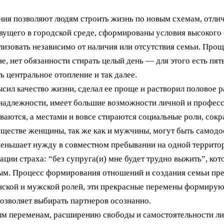
ния позволяют людям строить жизнь по новым схемам, отли
вущего в городской среде, сформированы условия высокого
изовать независимо от наличия или отсутствия семьи. Прощ
е, нет обязанности стирать целый день — для этого есть пят
ь центральное отопление и так далее.
сил качество жизни, сделал ее проще и растворил половое 
надлежности, имеет большие возможности личной и професс
ваются, а местами и вовсе стираются социальные роли, со
ществе женщины, так же как и мужчины, могут быть самодо
меньшает нужду в совместном пребывании на одной терри
ции страха: “без супруга(и) мне будет трудно выжить”, ко
м. Процесс формирования отношений и создания семьи пре
ской и мужской ролей, эти прекрасные перемены формируют
позволяет выбирать партнеров осознанно.
ым переменам, расширению свободы и самостоятельности лич