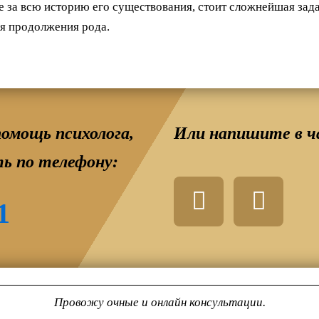
ые за всю историю его существования, стоит сложнейшая за
я продолжения рода.
омощь психолога,
Или напишите в ч
ь по телефону:
W
T
h
e
1
a
l
t
e
s
g
a
r
Провожу очные и онлайн консультации.