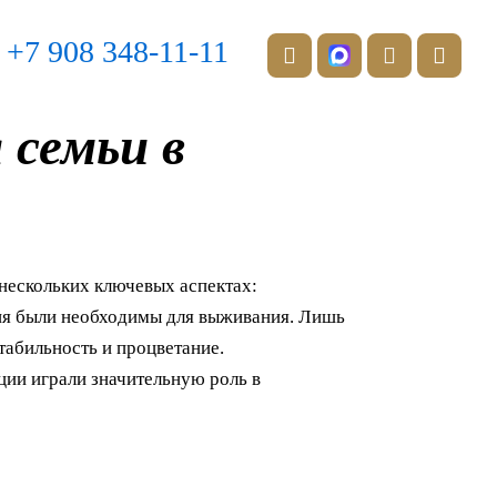
T
W
V
e
h
k
+7 908 348-11-11
l
a
e
t
g
s
 семьи в
r
a
a
p
m
p
-
p
l
a
n
нескольких ключевых аспектах:
e
лия были необходимы для выживания. Лишь
табильность и процветание.
ции играли значительную роль в