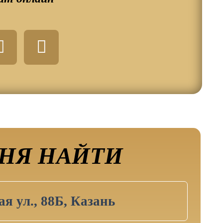
W
V
h
k
a
t
s
a
p
p
НЯ НАЙТИ
я ул., 88Б, Казань