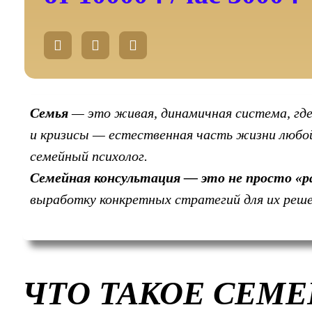
W
T
V
h
e
k
a
l
t
e
s
g
a
r
Семья
— это живая, динамичная система, где
p
a
и кризисы — естественная часть жизни любой 
p
m
-
семейный психолог.
p
l
Семейная консультация — это не просто «р
a
выработку конкретных стратегий для их реше
n
e
ЧТО ТАКОЕ СЕМ