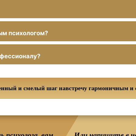
ым психологом?
офессионалу?
енный и смелый шаг навстречу гармоничным и 
 психолога, вам
Или напишите в ч