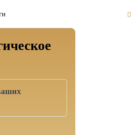
ги
гическое
ваших