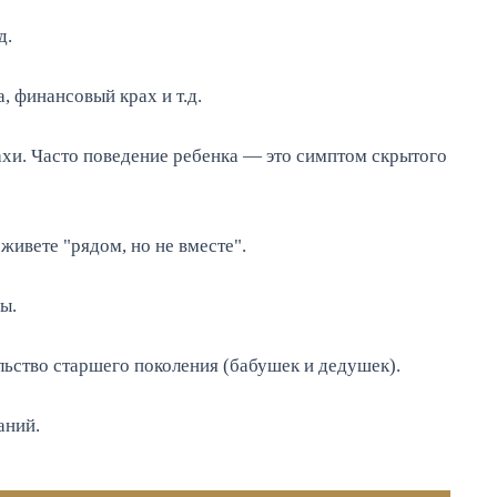
д.
, финансовый крах и т.д.
рахи. Часто поведение ребенка — это симптом скрытого
ивете "рядом, но не вместе".
ы.
ьство старшего поколения (бабушек и дедушек).
аний.